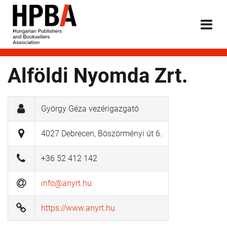
Alföldi Nyomda Zrt.
György Géza vezérigazgató
4027 Debrecen, Böszörményi út 6.
+36 52 412 142
info@anyrt.hu
https://www.anyrt.hu