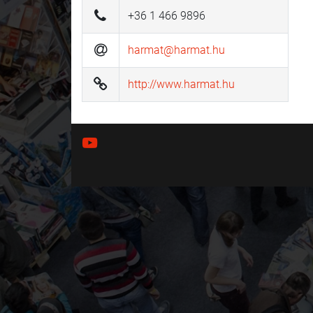
+36 1 466 9896
harmat@harmat.hu
http://www.harmat.hu