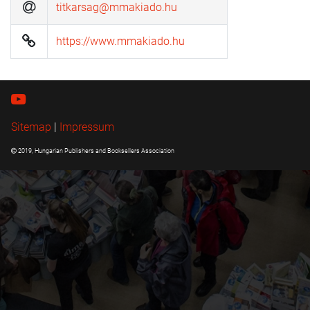
titkarsag@mmakiado.hu
https://www.mmakiado.hu
Sitemap
|
Impressum
2019, Hungarian Publishers and Booksellers Association