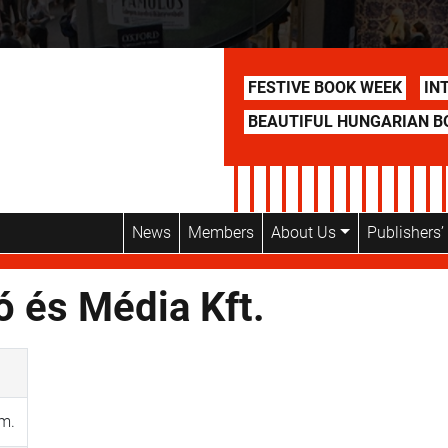
FESTIVE BOOK WEEK
IN
BEAUTIFUL HUNGARIAN B
News
Members
About Us
Publishers
 és Média Kft.
em.