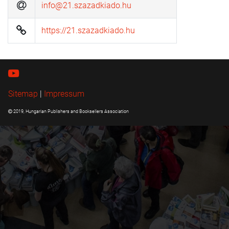
info@21.szazadkiado.hu
https://21.szazadkiado.hu
Sitemap
|
Impressum
2019, Hungarian Publishers and Booksellers Association